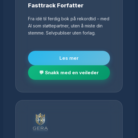
Fasttrack Forfatter
Fra idé til ferdig bok på rekordtid – med
AI som støttepartner, uten å miste din
stemme. Selvpubliser uten forlag.
Les mer
💬 Snakk med en veileder