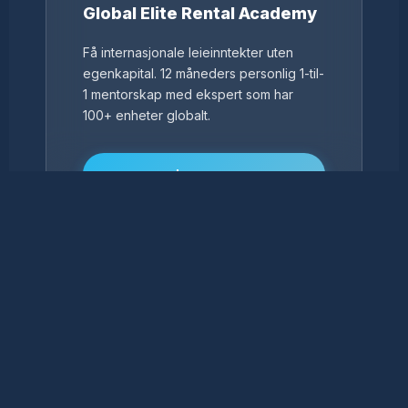
Global Elite Rental Academy
Få internasjonale leieinntekter uten
egenkapital. 12 måneders personlig 1-til-
1 mentorskap med ekspert som har
100+ enheter globalt.
Les mer
💬 Snakk med en veileder